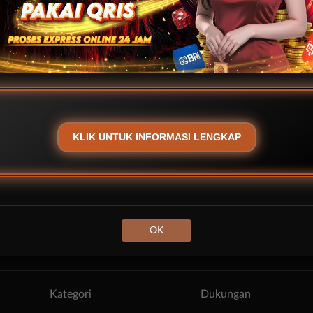
KLIK UNTUK INFORMASI LENGKAP
OK
ercaya Di Asia
Kategori
Dukungan