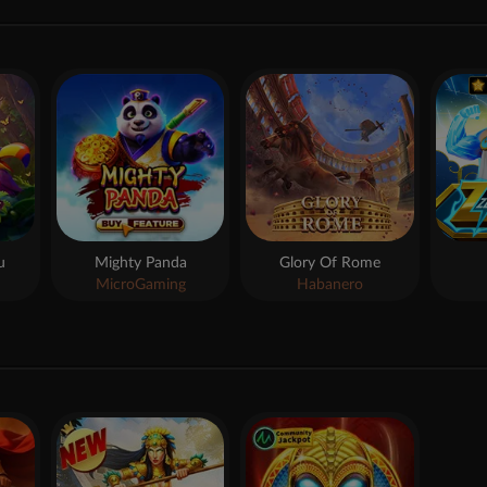
u
Mighty Panda
Glory Of Rome
MicroGaming
Habanero