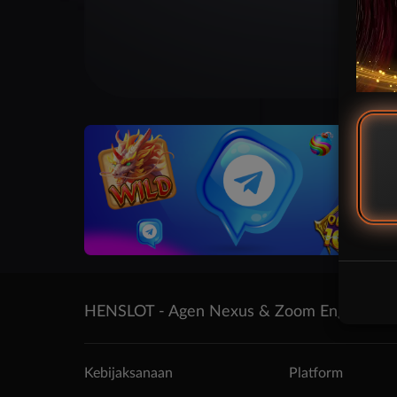
HENSLOT - Agen Nexus & Zoom Engine Terp
Kebijaksanaan
Platform