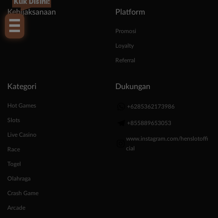
Klik Disini!
Kebijaksanaan
Platform
Promosi
Loyalty
Referral
Kategori
Dukungan
Hot Games
+6285362173986
Slots
+855889653053
Live Casino
www.instagram.com/henslotoffi
cial
Race
Togel
Olahraga
Crash Game
Arcade