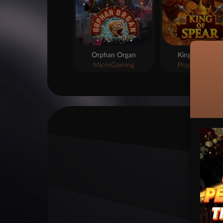
Orphan Organ
King Of Spear
MicroGaming
Pragmatic Pla