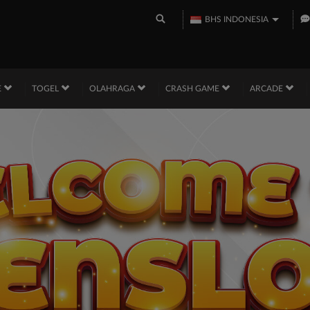
BHS INDONESIA
E
TOGEL
OLAHRAGA
CRASH GAME
ARCADE