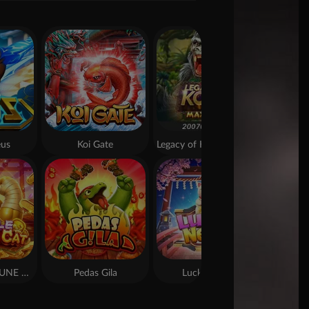
eus
Koi Gate
Legacy of Kong Maxways
Queen
MUSCLE FORTUNE CAT
Pedas Gila
Lucky Neko