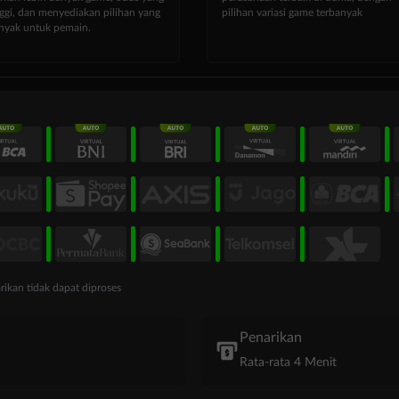
nggi, dan menyediakan pilihan yang
pilihan variasi game terbanyak
anyak untuk pemain.
ikan tidak dapat diproses
Penarikan
Rata-rata 4 Menit