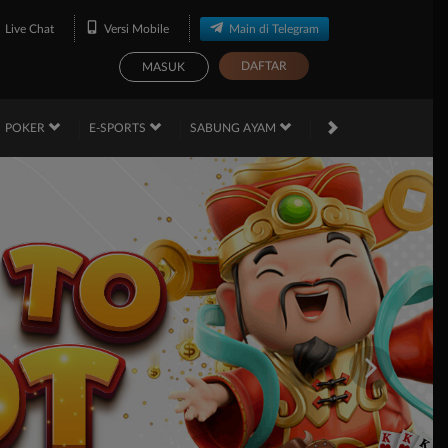
Live Chat
Versi Mobile
Main di Telegram
DAFTAR
MASUK
PROMOSI
POKER
E-SPORTS
SABUNG AYAM