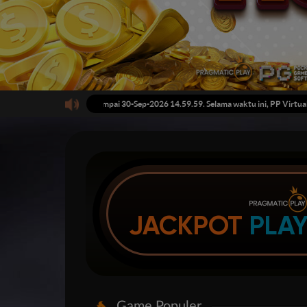
6 dari 14.59.59 sampai 30-Sep-2026 14.59.59. Selama waktu ini, PP Virtual Sports 
JACKPOT
PLA
Game Populer