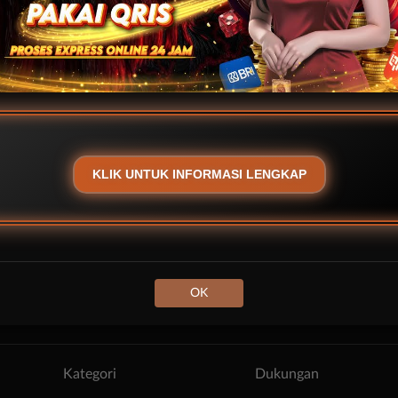
KLIK UNTUK INFORMASI LENGKAP
OK
ercaya Di Asia
Kategori
Dukungan