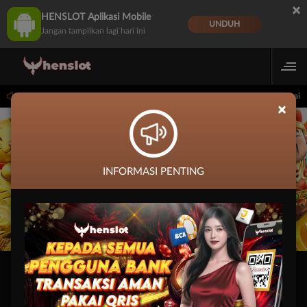
×
HENSLOT Aplikasi Mobile
UNDUH
Jangan tampilkan lagi hari ini
 14.59.59 sampai 30-Sep-2026 14.59.59. Selama waktu ini, PP Virtual Sports permai
×
INFORMASI PENTING
JACKPOT
PLAY